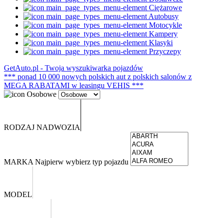
Ciężarowe
Autobusy
Motocykle
Kampery
Klasyki
Przyczepy
GetAuto.pl - Twoja wyszukiwarka pojazdów
*** ponad 10 000 nowych polskich aut z polskich salonów z
MEGA RABATAMI w leasingu VEHIS ***
RODZAJ NADWOZIA
MARKA
Najpierw wybierz typ pojazdu
MODEL