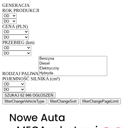
GENERACJA
ROK PRODUKCJI
CENA (PLN)
PRZEBIEG (km)
RODZAJ PALIWA
POJEMNOŚĆ SILNIKA (cm³)
SZUKAJ 62 946 OGŁOSZEŃ
filterChangeVehicleType
filterChangeSort
filterChangePageLimit